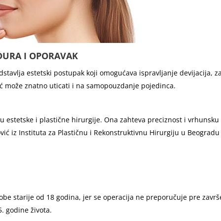
DURA I OPORAVAK
stavlja estetski postupak koji omogućava ispravljanje devijacija, zak
eć može znatno uticati i na samopouzdanje pojedinca.
ru estetske i plastične hirurgije. Ona zahteva preciznost i vrhunsku 
nović iz Instituta za Plastičnu i Rekonstruktivnu Hirurgiju u Beogradu
obe starije od 18 godina, jer se operacija ne preporučuje pre završet
. godine života.