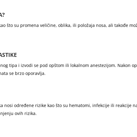
A?
ao što su promena veličine, oblika, ili položaja nosa, ali takođe mož
ASTIKE
enog tipa i izvodi se pod opštom ili lokalnom anestezijom. Nakon op
enata se brzo oporavlja.
ka nosi određene rizike kao što su hematomi, infekcije ili reakcije n
enju ovih rizika.