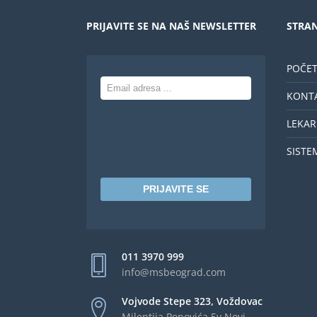
PRIJAVITE SE NA NAŠ NEWSLETTER
STRAN
POČE
KONT
LEKAR
SISTE
PRIJAVITE SE
011 3970 999
info@msbeograd.com
Vojvode Stepe 323, Voždovac
Milentija Popovića 5v,Novi