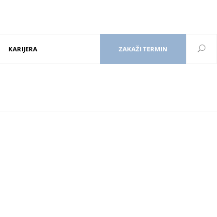
KARIJERA
ZAKAŽI TERMIN
<div class=”mkd-icon-top-left”>
</div>
<div class=”mkd-elements-top-right”>
orm: none; line-height: 12px; margin-top: 15px; margin-bottom:
1px;”>Kontakt</br>011/3970-999</h6></a>