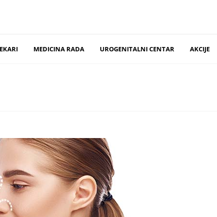
EKARI
MEDICINA RADA
UROGENITALNI CENTAR
AKCIJE
99
Vojvode Stepe 323, Voždovac
ograd.com
Milentija Popovića 5v,Novi Beograd
ntakt/”><h6 style= “font-size: 13px; font-weight: 400; text-transf