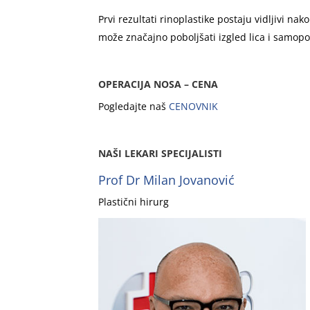
Prvi rezultati rinoplastike postaju vidljivi na
može značajno poboljšati izgled lica i samopo
OPERACIJA NOSA – CENA
Pogledajte naš
CENOVNIK
NAŠI LEKARI SPECIJALISTI
Prof Dr Milan Jovanović
Plastični hirurg