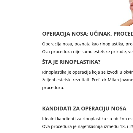
OPERACIJA NOSA: UČINAK, PROCE
Operacija nosa, poznata kao rinoplastika, pred
Ova procedura nije samo estetske prirode, v
ŠTA JE RINOPLASTIKA?
Rinoplastika je operacija koja se izvodi u okvi
željeni estetski rezultati. Prof. dr Milan Jova
proceduru.
KANDIDATI ZA OPERACIJU NOSA
Idealni kandidati za rinoplastiku su obično os
Ova procedura je najefikasnija između 18. i 25