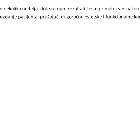
kon nekoliko nedelja, dok su trajni rezultati često primetni već nako
uzdanje pacijenta, pružajući dugoročne estetske i funkcionalne kor