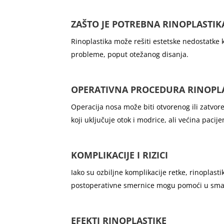
ZAŠTO JE POTREBNA RINOPLASTIK
Rinoplastika može rešiti estetske nedostatke k
probleme, poput otežanog disanja.
OPERATIVNA PROCEDURA RINOPL
Operacija nosa može biti otvorenog ili zatvor
koji uključuje otok i modrice, ali većina pacij
KOMPLIKACIJE I RIZICI
Iako su ozbiljne komplikacije retke, rinoplasti
postoperativne smernice mogu pomoći u smanj
EFEKTI RINOPLASTIKE