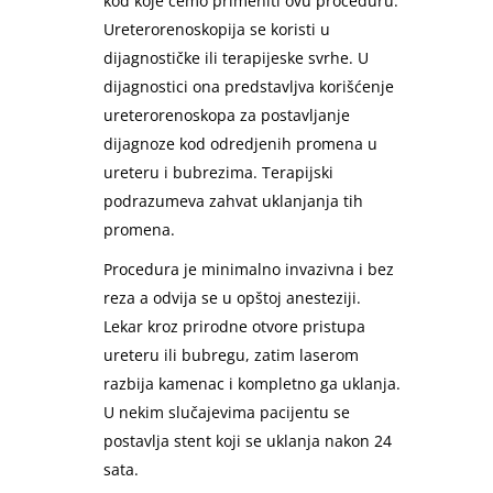
kod koje ćemo primeniti ovu proceduru.
Ureterorenoskopija se koristi u
dijagnostičke ili terapijeske svrhe. U
dijagnostici ona predstavljva korišćenje
ureterorenoskopa za postavljanje
dijagnoze kod odredjenih promena u
ureteru i bubrezima. Terapijski
podrazumeva zahvat uklanjanja tih
promena.
Procedura je minimalno invazivna i bez
reza a odvija se u opštoj anesteziji.
Lekar kroz prirodne otvore pristupa
ureteru ili bubregu, zatim laserom
razbija kamenac i kompletno ga uklanja.
U nekim slučajevima pacijentu se
postavlja stent koji se uklanja nakon 24
sata.