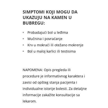
SIMPTOMI KOJI MOGU DA
UKAZUJU NA KAMEN U
BUBREGU:
Probadajući bol u leđima
Mučnina i povraćanje
Krv u mokraći ili otežano mokrenje
Bol u maloj karlici ili testisima
NAPOMENA: Opis pregleda ili
procedure je informativnog karaktera i
zavisi od opšteg stanja pacijenta i
individualne istorije bolesti. Za detaljne
informacije zakažite konsultacije sa
lekarom.