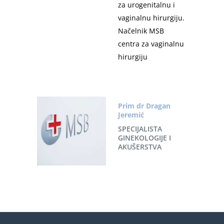
za urogenitalnu i
vaginalnu hirurgiju.
Načelnik MSB
centra za vaginalnu
hirurgiju
Prim dr Dragan
Jeremić
SPECIJALISTA
GINEKOLOGIJE I
AKUŠERSTVA