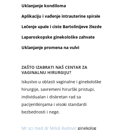
Uklanjanje kondiloma
Aplikaciju i vađenje intrauterine spirale
Lečenje upale i ciste Bartolinijeve žlezde
Laparoskopske ginekološke zahvate
Uklanjanje promena na vulvi
ZAŠTO IZABRATI NAŠ CENTAR ZA
VAGINALNU HIRURGIJU?
Iskustvo u oblasti vaginalne i ginekološke
hirurgije, savremeni hirurški pristupi,
individualan i diskretan rad sa
pacijentkinjama i visoki standardi
bezbednosti i nege.
Mr sci med dr Miloš Radović
ginekolog