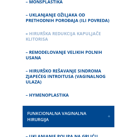
–
MONSPLASTIKA
–
UKLANJANJE OŽILJAKA OD
PRETHODNIH POROĐAJA (ILI POVREDA)
–
HIRURŠKA REDUKCIJA KAPULJAČE
KLITORISA
–
REMODELOVANJE VELIKIH POLNIH
USANA
–
HIRURŠKO REŠAVANJE SINDROMA
ZJAPEĆEG INTROITUSA (VAGINALNOG
ULAZA)
–
HYMENOPLASTIKA
FUNKCIONALNA VAGINALNA
HIRURGIJA
–
UKLANJANJE POLIPA NA GRLIĆU