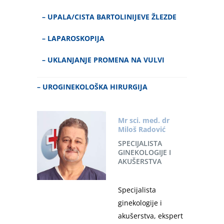
–
UPALA/CISTA BARTOLINIJEVE ŽLEZDE
–
LAPAROSKOPIJA
–
UKLANJANJE PROMENA NA VULVI
–
UROGINEKOLOŠKA HIRURGIJA
Mr sci. med. dr
Miloš Radović
SPECIJALISTA
GINEKOLOGIJE I
AKUŠERSTVA
Specijalista
ginekologije i
akušerstva, ekspert