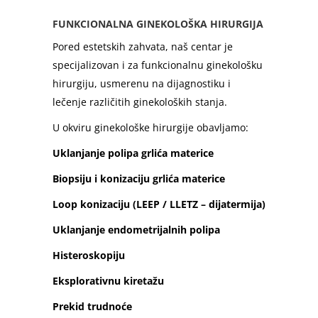
FUNKCIONALNA GINEKOLOŠKA HIRURGIJA
Pored estetskih zahvata, naš centar je
specijalizovan i za funkcionalnu ginekološku
hirurgiju, usmerenu na dijagnostiku i
lečenje različitih ginekoloških stanja.
U okviru ginekološke hirurgije obavljamo:
Uklanjanje polipa grlića materice
Biopsiju i konizaciju grlića materice
Loop konizaciju (LEEP / LLETZ – dijatermija)
Uklanjanje endometrijalnih polipa
Histeroskopiju
Eksplorativnu kiretažu
Prekid trudnoće