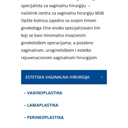
specijalista za vaginalnu hirurgiju –
načelnik centra za vaginalnu hirurgiju MSB
Opšte bolnica zajedno sa svojim timom
ginekologa čine visoko specijalizovani tim
koji se bavi minimalno invazivnim
ginekološkim operacijama, a posebno
vaginalnom, urogineloškom I estetko
rejuvenacionom vaginalnom hirurgijom
ESTETSKA VAGINALNA HIRURGIJA
–
VAGINOPLASTIKA
–
LABIAPLASTIKA
–
PERINEOPLASTIKA