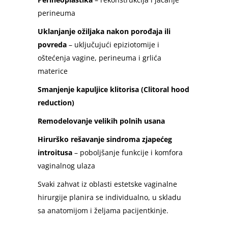
perineuma
Uklanjanje ožiljaka nakon porođaja ili
povreda
– uključujući epiziotomije i
oštećenja vagine, perineuma i grlića
materice
Smanjenje kapuljice klitorisa (Clitoral hood
reduction)
Remodelovanje velikih polnih usana
Hirurško rešavanje sindroma zjapećeg
introitusa
– poboljšanje funkcije i komfora
vaginalnog ulaza
Svaki zahvat iz oblasti estetske vaginalne
hirurgije planira se individualno, u skladu
sa anatomijom i željama pacijentkinje.