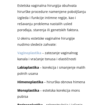
Estetska vaginalna hirurgija obuhvata
hirurške procedure namenjene poboljšanju
izgleda i funkcije intimne regije, kao i
rešavanju problema nastalih usled
porođaja, starenja ili genetskih faktora.
U okviru estetske vaginalne hirurgije
nudimo sledeće zahvate:
Vaginoplastika
– zatezanje vaginalnog
kanala i vraćanje tonusa i elastičnosti
Labiaplastika
– korekcija i smanjenje malih
polnih usana
Himenoplastika
– hirurška obnova himena
Monsplastika
– estetska korekcija mons
pubisa
Perineoplastika
– rekonstrukcija i jačanje