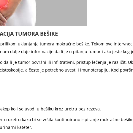
ACIJA TUMORA BEŠIKE
ti prilikom uklanjanja tumora mokraćne bešike. Tokom ove intervnecij
nam dalje daje informacije da li je u pitanju tumor i ako jeste kog j
a li je tumor površni ili infiltrativni, pristup lečenja je različit. 
cistoskopije, a često je potrebno uvesti i imunoterapiju. Kod povr
kop koji se uvodi u bešiku kroz uretru bez rezova.
er u uretru kako bi se vršila kontinuirano ispiranje mokraćne bešike
urinarni kateter.