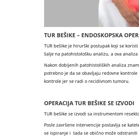
TUR BEŠIKE – ENDOSKOPSKA OPER
TUR bešike je hirurški postupak koji se koris
šalje na patohistološku analizu, a ova analiza 
Nakon dobijenih patohistoliških analiza znamo d
potrebno je da se obavljaju redovne kontrole 
kontrole jer se radi o recidivnom tumoru.
OPERACIJA TUR BEŠIKE SE IZVODI
TUR bešike se izvodi sa instrumentom resektos
Posle završene intervencije postavlja se katet
se ispiranje i tada se obično može odstraniti 