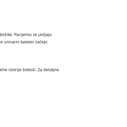
ešike. Pacijentu se javljaju
e urinarni kateter začepi.
ne istorije bolesti. Za detaljne