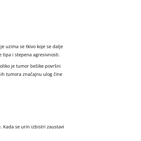
e uzima se tkivo koje se dalje
e tipa i stepena agresivnosti.
Ukoliko je tumor bešike površni
šnih tumora značajnu ulog čine
. Kada se urin izbistri zaustavi