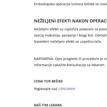
Endoskopska operacija tumora bešike se izvodi
NEŽELJENI EFEKTI NAKON OPERACI
Neželjeni efekti su najčešće povezani sa post
osećaj mokrenja, peckanje i blagi bol. Odmah 
Navedeni neželjeni efekti se uspešno leče.
NAPOMENA: Opis pregleda ili procedure je infor
informacije zakažite konsultacije sa lekarom.
CENA TUR BEŠIKE
Pogledajte naš
CENOVNIK
NAŠ TIM LEKARA