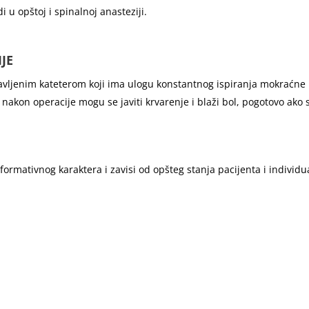
 u opštoj i spinalnoj anasteziji.
JE
avljenim kateterom koji ima ulogu konstantnog ispiranja mokraćne b
nakon operacije mogu se javiti krvarenje i blaži bol, pogotovo ako s
mativnog karaktera i zavisi od opšteg stanja pacijenta i individual