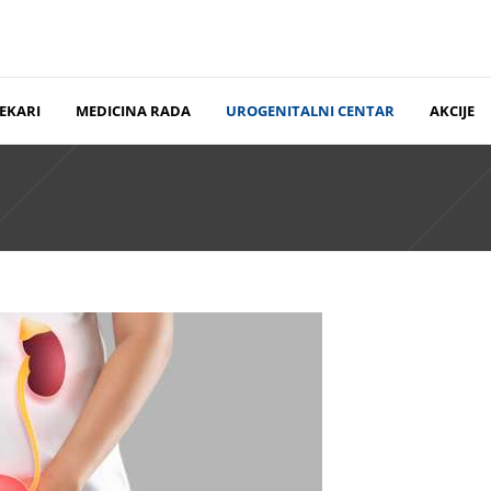
EKARI
MEDICINA RADA
UROGENITALNI CENTAR
AKCIJE
99
Vojvode Stepe 323, Voždovac
ograd.com
Milentija Popovića 5v,Novi Beograd
ntakt/”><h6 style= “font-size: 13px; font-weight: 400; text-transf