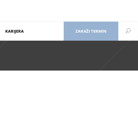
KARIJERA
ZAKAŽI TERMIN
<div class=”mkd-icon-top-left”>
</div>
<div class=”mkd-elements-top-right”>
orm: none; line-height: 12px; margin-top: 15px; margin-bottom:
1px;”>Kontakt</br>011/3970-999</h6></a>