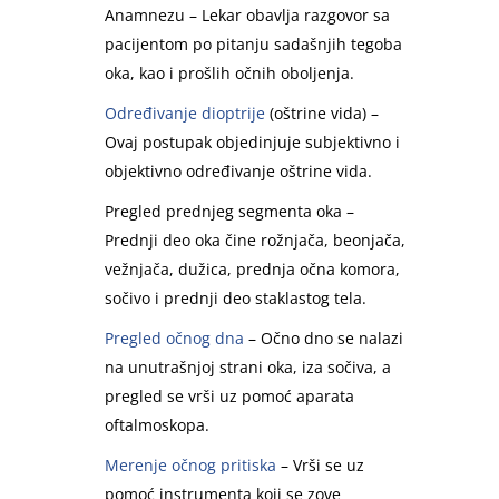
Anamnezu – Lekar obavlja razgovor sa
pacijentom po pitanju sadašnjih tegoba
oka, kao i prošlih očnih oboljenja.
Određivanje dioptrije
(oštrine vida) –
Ovaj postupak objedinjuje subjektivno i
objektivno određivanje oštrine vida.
Pregled prednjeg segmenta oka –
Prednji deo oka čine rožnjača, beonjača,
vežnjača, dužica, prednja očna komora,
sočivo i prednji deo staklastog tela.
Pregled očnog dna
– Očno dno se nalazi
na unutrašnjoj strani oka, iza sočiva, a
pregled se vrši uz pomoć aparata
oftalmoskopa.
Merenje očnog pritiska
– Vrši se uz
pomoć instrumenta koji se zove