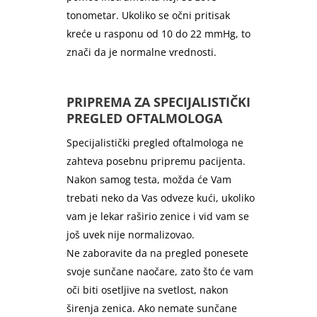
tonometar. Ukoliko se očni pritisak
kreće u rasponu od 10 do 22 mmHg, to
znači da je normalne vrednosti.
PRIPREMA ZA SPECIJALISTIČKI
PREGLED OFTALMOLOGA
Specijalistički pregled oftalmologa ne
zahteva posebnu pripremu pacijenta.
Nakon samog testa, možda će Vam
trebati neko da Vas odveze kući, ukoliko
vam je lekar raširio zenice i vid vam se
još uvek nije normalizovao.
Ne zaboravite da na pregled ponesete
svoje sunčane naočare, zato što će vam
oči biti osetljive na svetlost, nakon
širenja zenica. Ako nemate sunčane