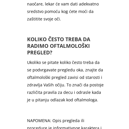
naočare, lekar će vam dati adekvatno
sredstvo pomoću kog ćete moći da
zaštitite svoje oči.
KOLIKO ČESTO TREBA DA
RADIMO OFTALMOLOŠKI
PREGLED?
Ukoliko se pitate koliko često treba da
se podvrgavate pregledu oka, znajte da
oftalmološki pregled zavisi od starosti i
zdravlja Vaših očiju. To znači da postoje
različita pravila za decu i odrasle kada
je u pitanju odlazak kod oftalmologa.
NAPOMENA: Opis pregleda ili
procedure je informativnog karaktera i