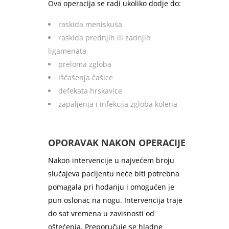
Ova operacija se radi ukoliko dodje do:
raskida meniskusa
raskida prednjih ili zadnjih
ligamenata
preloma zgloba
iščašenja čašice
defekata hrskavice
zapaljenja i infekcija zgloba kolena
OPORAVAK NAKON OPERACIJE
Nakon intervencije u najvećem broju
slučajeva pacijentu neće biti potrebna
pomagala pri hodanju i omogućen je
pun oslonac na nogu. Intervencija traje
do sat vremena u zavisnosti od
oštećenja. Preporučuje se hladne