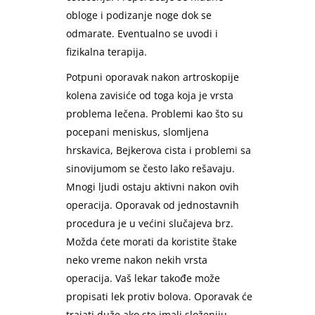
obloge i podizanje noge dok se
odmarate. Eventualno se uvodi i
fizikalna terapija.
Potpuni oporavak nakon artroskopije
kolena zavisiće od toga koja je vrsta
problema lečena. Problemi kao što su
pocepani meniskus, slomljena
hrskavica, Bejkerova cista i problemi sa
sinovijumom se često lako rešavaju.
Mnogi ljudi ostaju aktivni nakon ovih
operacija. Oporavak od jednostavnih
procedura je u većini slučajeva brz.
Možda ćete morati da koristite štake
neko vreme nakon nekih vrsta
operacija. Vaš lekar takođe može
propisati lek protiv bolova. Oporavak će
trajati duže ako ste imali složeniju