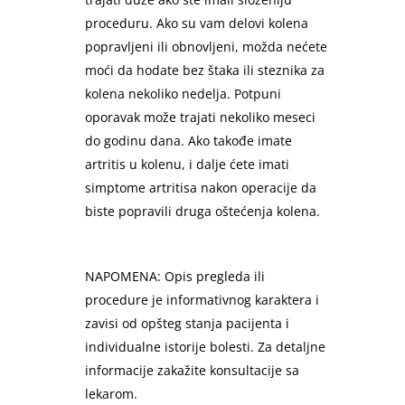
proceduru. Ako su vam delovi kolena
popravljeni ili obnovljeni, možda nećete
moći da hodate bez štaka ili steznika za
kolena nekoliko nedelja. Potpuni
oporavak može trajati nekoliko meseci
do godinu dana. Ako takođe imate
artritis u kolenu, i dalje ćete imati
simptome artritisa nakon operacije da
biste popravili druga oštećenja kolena.
NAPOMENA: Opis pregleda ili
procedure je informativnog karaktera i
zavisi od opšteg stanja pacijenta i
individualne istorije bolesti. Za detaljne
informacije zakažite konsultacije sa
lekarom.