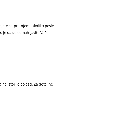
jete sa pratnjom. Ukoliko posle
no je da se odmah javite Vašem
ne istorije bolesti. Za detaljne