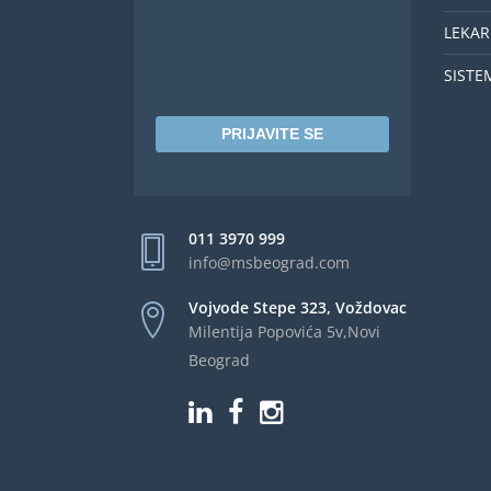
LEKAR
SISTE
PRIJAVITE SE
011 3970 999
info@msbeograd.com
Vojvode Stepe 323, Voždovac
Milentija Popovića 5v,Novi
Beograd