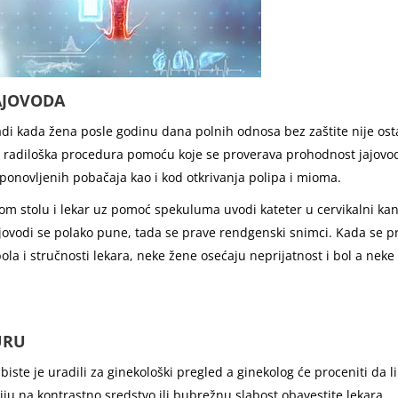
AJOVODA
di kada žena posle godinu dana polnih odnosa bez zaštite nije ost
 radiloška procedura pomoću koje se proverava prohodnost jajovod
 ponovljenih pobačaja kao i kod otkrivanja polipa i mioma.
kom stolu i lekar uz pomoć spekuluma uvodi kateter u cervikalni kan
ajovodi se polako pune, tada se prave rendgenski snimci. Kada se p
bola i stručnosti lekara, neke žene osećaju neprijatnost i bol a ne
URU
iste je uradili za ginekološki pregled a ginekolog će proceniti da l
iju na kontrastno sredstvo ili bubrežnu slabost obavestite lekara.