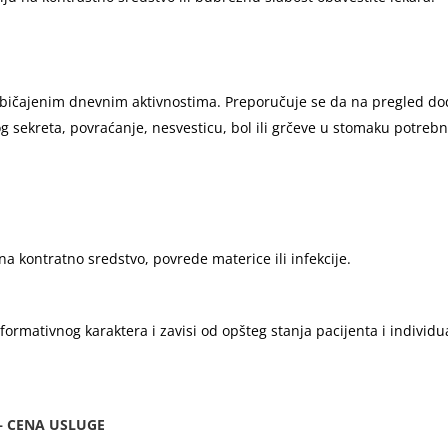
bičajenim dnevnim aktivnostima. Preporučuje se da na pregled dod
g sekreta, povraćanje, nesvesticu, bol ili grčeve u stomaku potreb
a kontratno sredstvo, povrede materice ili infekcije.
mativnog karaktera i zavisi od opšteg stanja pacijenta i individual
– CENA USLUGE