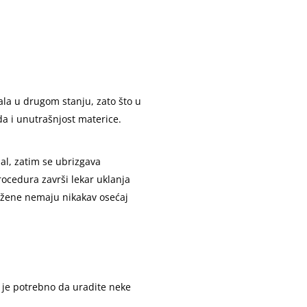
ala u drugom stanju, zato što u
a i unutrašnjost materice.
al, zatim se ubrizgava
rocedura završi lekar uklanja
ke žene nemaju nikakav osećaj
i je potrebno da uradite neke