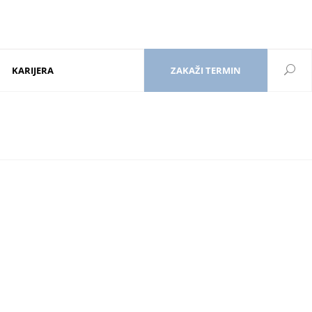
KARIJERA
ZAKAŽI TERMIN
<div class=”mkd-icon-top-left”>
</div>
<div class=”mkd-elements-top-right”>
orm: none; line-height: 12px; margin-top: 15px; margin-bottom:
1px;”>Kontakt</br>011/3970-999</h6></a>