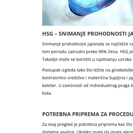
HSG – SNIMANJE PROHODNOSTI J
Snimanje prohodnosti jajovoda se najčešće ra
tom periodu zatrudni preko 90% žena. HSG je
Takodje može se koristiti u ispitivanju uzroka
Postupak izgleda tako što ležite na ginekološ
kontrasntno sredstvo i materična šupljina i j
kateter. U zavisnosti od individualnog praga 
bola.
POTREBNA PRIPREMA ZA PROCED
Za ovaj pregled je potrebna priprema kao što b
dodatne analize. Ukoliko znate da imate alerg