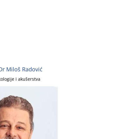
Dr Miloš Radović
kologije i akušerstva