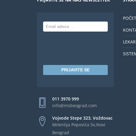
POČE
KONT
LEKAR
SISTE
PRIJAVITE SE
011 3970 999
info@msbeograd.com
Vojvode Stepe 323, Voždovac
Milentija Popovića 5v,Novi
Beograd