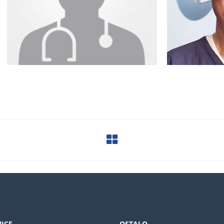
ICE
OSTALO