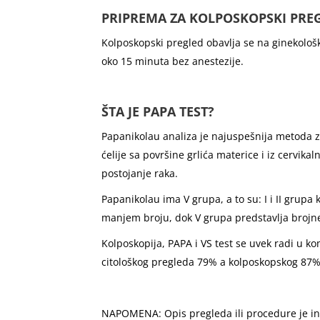
PRIPREMA ZA KOLPOSKOPSKI PRE
Kolposkopski pregled obavlja se na ginekološko
oko 15 minuta bez anestezije.
ŠTA JE PAPA TEST?
Papanikolau analiza je najuspešnija metoda z
ćelije sa površine grlića materice i iz cervika
postojanje raka.
Papanikolau ima V grupa, a to su: I i II grupa
manjem broju, dok V grupa predstavlja brojne
Kolposkopija, PAPA i VS test se uvek radi u 
citološkog pregleda 79% a kolposkopskog 87%
NAPOMENA: Opis pregleda ili procedure je infor