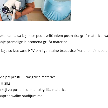
 bezbolan, a sa kojim se pod uveličanjem posmatra grlić materice, va
vanje premalignih promena grlića materice.
koje su izazvane HPV-om i genitalne bradavice (kondilome) i upale
da preprastu u rak grlića materice
 H-SIL)
koji za posledicu ima rak grlića materice
uznapredovalim stadijumima