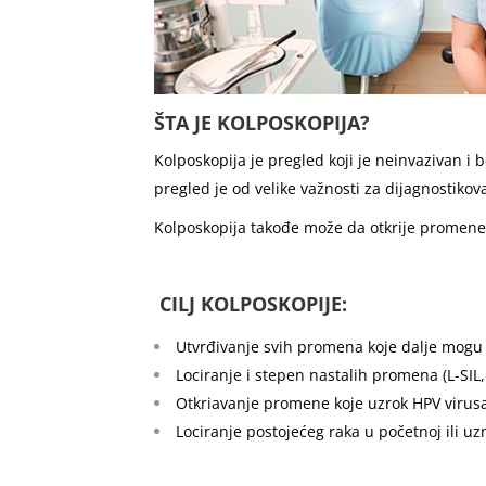
ŠTA JE KOLPOSKOPIJA?
Kolposkopija je pregled koji je neinvazivan i
pregled je od velike važnosti za dijagnostiko
Kolposkopija takođe može da otkrije promene 
CILJ KOLPOSKOPIJE:
Utvrđivanje svih promena koje dalje mogu 
Lociranje i stepen nastalih promena (L-SIL,
Otkriavanje promene koje uzrok HPV virusa 
Lociranje postojećeg raka u početnoj ili 