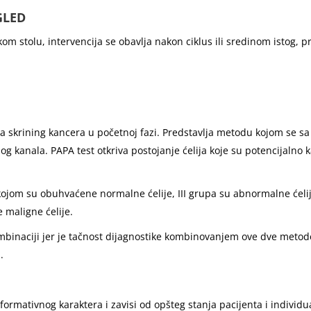
GLED
m stolu, intervencija se obavlja nakon ciklus ili sredinom istog, p
a skrining kancera u početnoj fazi. Predstavlja metodu kojom se s
lnog kanala. PAPA test otkriva postojanje ćelija koje su potencijalno 
 kojom su obuhvaćene normalne ćelije, III grupa su abnormalne ćelij
 maligne ćelije.
kombinaciji jer je tačnost dijagnostike kombinovanjem ove dve meto
.
mativnog karaktera i zavisi od opšteg stanja pacijenta i individual