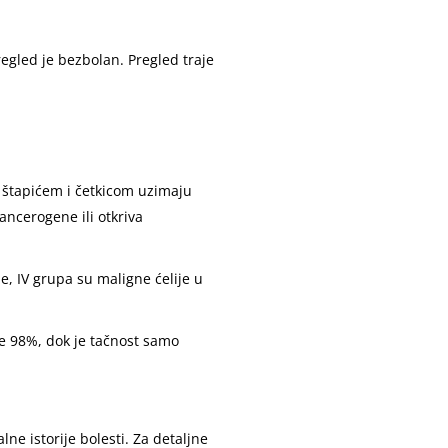
regled je bezbolan. Pregled traje
a štapićem i četkicom uzimaju
kancerogene ili otkriva
e, IV grupa su maligne ćelije u
de 98%, dok je tačnost samo
ne istorije bolesti. Za detaljne