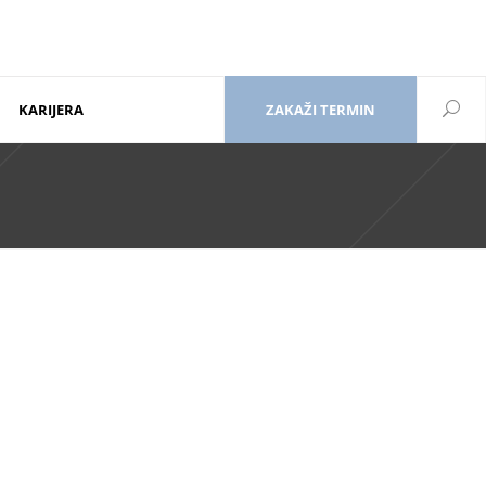
KARIJERA
ZAKAŽI TERMIN
<div class=”mkd-icon-top-left”>
</div>
<div class=”mkd-elements-top-right”>
orm: none; line-height: 12px; margin-top: 15px; margin-bottom:
1px;”>Kontakt</br>011/3970-999</h6></a>