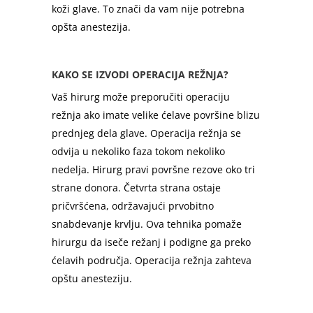
koži glave. To znači da vam nije potrebna
opšta anestezija.
KAKO SE IZVODI OPERACIJA REŽNJA?
Vaš hirurg može preporučiti operaciju
režnja ako imate velike ćelave površine blizu
prednjeg dela glave. Operacija režnja se
odvija u nekoliko faza tokom nekoliko
nedelja. Hirurg pravi površne rezove oko tri
strane donora. Četvrta strana ostaje
pričvršćena, održavajući prvobitno
snabdevanje krvlju. Ova tehnika pomaže
hirurgu da iseče režanj i podigne ga preko
ćelavih područja. Operacija režnja zahteva
opštu anesteziju.