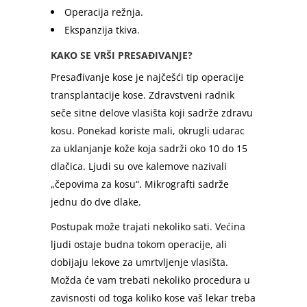
Operacija režnja.
Ekspanzija tkiva.
KAKO SE VRŠI PRESAĐIVANJE?
Presađivanje kose je najčešći tip operacije
transplantacije kose. Zdravstveni radnik
seče sitne delove vlasišta koji sadrže zdravu
kosu. Ponekad koriste mali, okrugli udarac
za uklanjanje kože koja sadrži oko 10 do 15
dlačica. Ljudi su ove kalemove nazivali
„čepovima za kosu“. Mikrografti sadrže
jednu do dve dlake.
Postupak može trajati nekoliko sati. Većina
ljudi ostaje budna tokom operacije, ali
dobijaju lekove za umrtvljenje vlasišta.
Možda će vam trebati nekoliko procedura u
zavisnosti od toga koliko kose vaš lekar treba