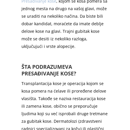
Presađivanje kose
, kojom se kosa pomera sa
jednog mesta na drugo na vašoj glavi, može
se uraditi na nekoliko načina. Da biste bili
dobar kandidat, moraćete da imate deblje
delove kose na glavi. Trajni gubitak kose
može se desiti iz nekoliko razloga,
uključujući i vrste alopecije.
ŠTA PODRAZUMEVA
PRESAĐIVANJE KOSE?
Transplantacija kose je operacija kojom se
kosa pomera na ćelave ili proređene delove
vlasišta. Takođe se naziva restauracija kose
ili zamena kose, obično se preporučuje
ljudima koji su već isprobali druge tretmane
za gubitak kose. Dermatolozi (zdravstveni
radnici specijalizovani za kožu) ili plastični