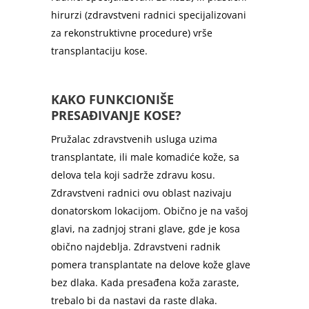
hirurzi (zdravstveni radnici specijalizovani
za rekonstruktivne procedure) vrše
transplantaciju kose.
KAKO FUNKCIONIŠE
PRESAĐIVANJE KOSE?
Pružalac zdravstvenih usluga uzima
transplantate, ili male komadiće kože, sa
delova tela koji sadrže zdravu kosu.
Zdravstveni radnici ovu oblast nazivaju
donatorskom lokacijom. Obično je na vašoj
glavi, na zadnjoj strani glave, gde je kosa
obično najdeblja. Zdravstveni radnik
pomera transplantate na delove kože glave
bez dlaka. Kada presađena koža zaraste,
trebalo bi da nastavi da raste dlaka.