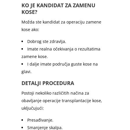
KO JE KANDIDAT ZA ZAMENU
KOSE?
Možda ste kandidat za operaciju zamene
kose ako:
Dobrog ste zdravlja.
Imate realna očekivanja o rezultatima
zamene kose.
I dalje imate područja guste kose na
glavi.
DETALJI PROCEDURA
Postoji nekoliko različitih načina za
obavljanje operacije transplantacije kose,
uključujući:
Presađivanje.
Smanjenje skalpa.