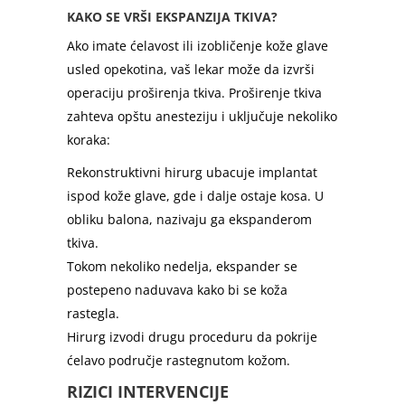
KAKO SE VRŠI EKSPANZIJA TKIVA?
Ako imate ćelavost ili izobličenje kože glave
usled opekotina, vaš lekar može da izvrši
operaciju proširenja tkiva. Proširenje tkiva
zahteva opštu anesteziju i uključuje nekoliko
koraka:
Rekonstruktivni hirurg ubacuje implantat
ispod kože glave, gde i dalje ostaje kosa. U
obliku balona, nazivaju ga ekspanderom
tkiva.
Tokom nekoliko nedelja, ekspander se
postepeno naduvava kako bi se koža
rastegla.
Hirurg izvodi drugu proceduru da pokrije
ćelavo područje rastegnutom kožom.
RIZICI INTERVENCIJE