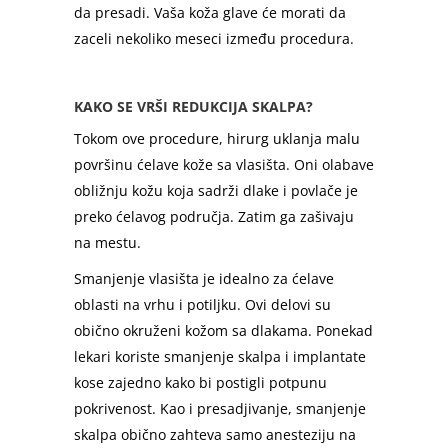
da presadi. Vaša koža glave će morati da
zaceli nekoliko meseci između procedura.
KAKO SE VRŠI REDUKCIJA SKALPA?
Tokom ove procedure, hirurg uklanja malu
površinu ćelave kože sa vlasišta. Oni olabave
obližnju kožu koja sadrži dlake i povlače je
preko ćelavog područja. Zatim ga zašivaju
na mestu.
Smanjenje vlasišta je idealno za ćelave
oblasti na vrhu i potiljku. Ovi delovi su
obično okruženi kožom sa dlakama. Ponekad
lekari koriste smanjenje skalpa i implantate
kose zajedno kako bi postigli potpunu
pokrivenost. Kao i presadjivanje, smanjenje
skalpa obično zahteva samo anesteziju na