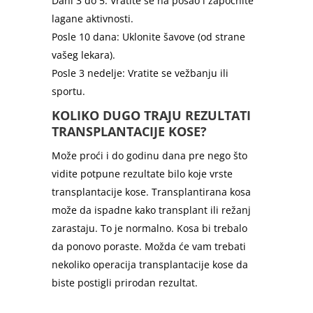
Dani 3 do 5: Vratite se na posao i započnite
lagane aktivnosti.
Posle 10 dana: Uklonite šavove (od strane
vašeg lekara).
Posle 3 nedelje: Vratite se vežbanju ili
sportu.
KOLIKO DUGO TRAJU REZULTATI
TRANSPLANTACIJE KOSE?
Može proći i do godinu dana pre nego što
vidite potpune rezultate bilo koje vrste
transplantacije kose. Transplantirana kosa
može da ispadne kako transplant ili režanj
zarastaju. To je normalno. Kosa bi trebalo
da ponovo poraste. Možda će vam trebati
nekoliko operacija transplantacije kose da
biste postigli prirodan rezultat.