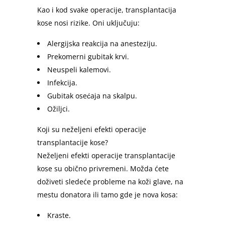
Kao i kod svake operacije, transplantacija
kose nosi rizike. Oni uključuju:
Alergijska reakcija na anesteziju.
Prekomerni gubitak krvi.
Neuspeli kalemovi.
Infekcija.
Gubitak osećaja na skalpu.
Ožiljci.
Koji su neželjeni efekti operacije
transplantacije kose?
Neželjeni efekti operacije transplantacije
kose su obično privremeni. Možda ćete
doživeti sledeće probleme na koži glave, na
mestu donatora ili tamo gde je nova kosa:
Kraste.