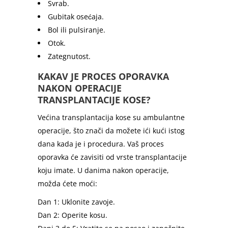
Svrab.
Gubitak osećaja.
Bol ili pulsiranje.
Otok.
Zategnutost.
KAKAV JE PROCES OPORAVKA
NAKON OPERACIJE
TRANSPLANTACIJE KOSE?
Većina transplantacija kose su ambulantne
operacije, što znači da možete ići kući istog
dana kada je i procedura. Vaš proces
oporavka će zavisiti od vrste transplantacije
koju imate. U danima nakon operacije,
možda ćete moći:
Dan 1: Uklonite zavoje.
Dan 2: Operite kosu.