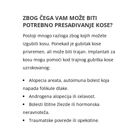
ZBOG ČEGA VAM MOŽE BITI
POTREBNO PRESAĐIVANJE KOSE?
Postoji mnogo razloga zbog kojih možete
izgubiti kosu. Ponekad je gubitak kose
privremen, ali može biti trajan. Implantati za
kosu mogu pomoći kod trajnog gubitka kose
uzrokovanog:
Alopecia areata, autoimuna bolest koja
napada folikule dlake.
Androgena alopecija ili ćelavost.
Bolesti štitne žlezde ili hormonska
neravnoteža.
Traumatske povrede ili opekotine.