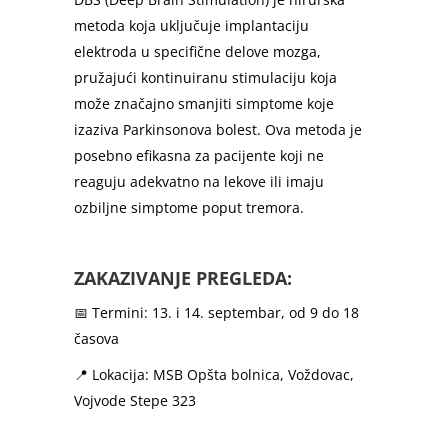
metoda koja uključuje implantaciju
elektroda u specifične delove mozga,
pružajući kontinuiranu stimulaciju koja
može značajno smanjiti simptome koje
izaziva Parkinsonova bolest. Ova metoda je
posebno efikasna za pacijente koji ne
reaguju adekvatno na lekove ili imaju
ozbiljne simptome poput tremora.
ZAKAZIVANJE PREGLEDA:
📅 Termini: 13. i 14. septembar, od 9 do 18
časova
📍 Lokacija: MSB Opšta bolnica, Voždovac,
Vojvode Stepe 323