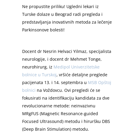
Ne propustite priliku! Ugledni lekari iz
Turske dolaze u Beograd radi pregleda i
predstavljanja inovativnih metoda za lečenje
Parkinsonove bolesti!
Docent dr Nesrin Helvaci Yilmaz, specijalista
neurologije, i docent dr Mehmet Tonge,
neurohirurg, iz
Medipol Univerzitetske
bolnice u Turskoj
, vršiće detaljne preglede
pacijenata 13. i 14. septembra u
MSB Opštoj
bolnici
na Voždovcu. Ovi pregledi će se
fokusirati na identifikaciju kandidata za dve
revolucionarne metode: neinvazivnu
MRgFUS (Magnetic Resonance-guided
Focused Ultrasound) metodu i hiruršku DBS
(Deep Brain Stimulation) metodu.