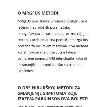
O MRGFUS METODI:
MRgFUS predstavlja vrhunsko dostignuće u
lečenju neuroloških poremećaja,
omogućavajući lekarima da precizno ciljaju i
tretiraju problematična područja mozga bez
potrebe za hirurškim rezovima. Ova metoda
koristi fokusirane ultrazvučne talase,
usmerene pomoću MRI tehnologije, kako bi
se smanjili simptomi kao što su tremor i
ukočenost.
O DBS HIRURŠKOJ METODI ZA
SMANJENJE SIMPTOMA KOJE
IZAZIVA PARKINSONOVA BOLEST:
DBS (Deep Brain Stimulation) je hirurška