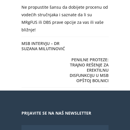
Ne propustite šansu da dobijete procenu od
vodećih stručnjaka i saznate da li su
MRgFUS ili DBS prave opcije za vas ili vaše
bližnje!
MSB INTERVJU – DR
SUZANA MILUTINOVIĆ
PENILNE PROTEZE:
TRAJNO REŠENJE ZA
EREKTILNU
DISFUNKCIJU U MSB
OPŠTOJ BOLNICI
PRIJAVITE SE NA NAŠ NEWSLETTER