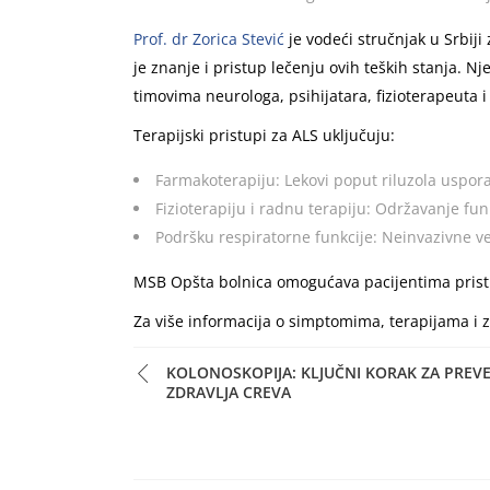
Prof. dr Zorica Stević
je vodeći stručnjak u Srbij
je znanje i pristup lečenju ovih teških stanja. N
timovima neurologa, psihijatara, fizioterapeuta 
Terapijski pristupi za ALS uključuju:
Farmakoterapiju: Lekovi poput riluzola uspora
Fizioterapiju i radnu terapiju: Održavanje fun
Podršku respiratorne funkcije: Neinvazivne v
MSB Opšta bolnica omogućava pacijentima pristu
Za više informacija o simptomima, terapijama i 
KOLONOSKOPIJA: KLJUČNI KORAK ZA PREVE
ZDRAVLJA CREVA