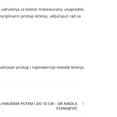
og udruženja za bolesti motoneurona, unapredila
isciplinarni pristup lečenju, uključujući rad sa
alizovan pristup i najmodernije metode lečenja.
HIRUŠKIM PUTEM I DO 10 CM – DR NIKOLA
STANOJEVIĆ