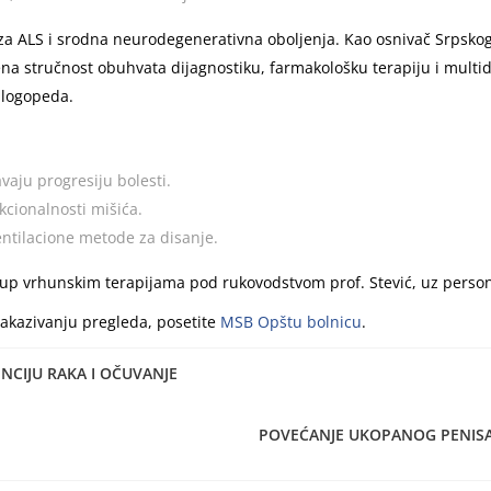
i za ALS i srodna neurodegenerativna oboljenja. Kao osnivač Srpsk
jena stručnost obuhvata dijagnostiku, farmakološku terapiju i multid
i logopeda.
vaju progresiju bolesti.
kcionalnosti mišića.
entilacione metode za disanje.
p vrhunskim terapijama pod rukovodstvom prof. Stević, uz person
zakazivanju pregleda, posetite
MSB Opštu bolnicu
.
NCIJU RAKA I OČUVANJE
POVEĆANJE UKOPANOG PENISA 