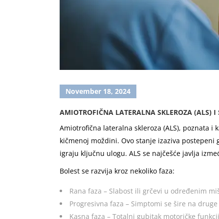
November 18, 2024
AMIOTROFIČNA LATERALNA SKLEROZA (ALS) I 
Amiotrofična lateralna skleroza (ALS), poznata 
kičmenoj moždini. Ovo stanje izaziva postepeni gu
igraju ključnu ulogu. ALS se najčešće javlja izme
Bolest se razvija kroz nekoliko faza:
Rana faza – Slabost ili grčevi u određenim mi
Progresivna faza – Simptomi se šire na druge 
Kasna faza – Totalni gubitak motoričke funkcije