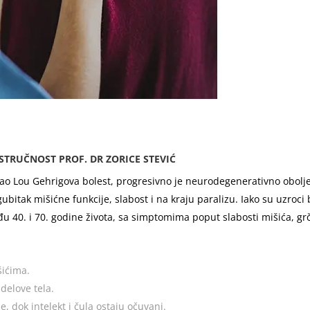
STRUČNOST PROF. DR ZORICE STEVIĆ
i kao Lou Gehrigova bolest, progresivno je neurodegenerativno obo
bitak mišićne funkcije, slabost i na kraju paralizu. Iako su uzroci 
đu 40. i 70. godine života, sa simptomima poput slabosti mišića, gr
šićima.
delove tela.
, dok intelekt i čula ostaju očuvani.