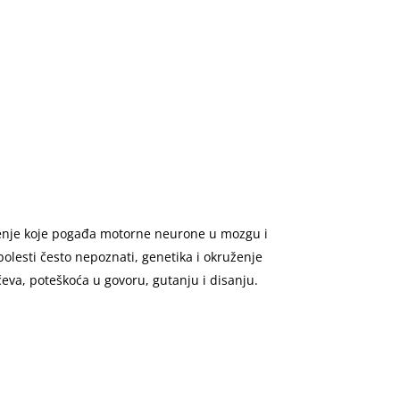
ljenje koje pogađa motorne neurone u mozgu i
bolesti često nepoznati, genetika i okruženje
čeva, poteškoća u govoru, gutanju i disanju.