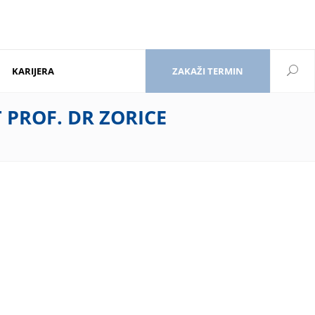
KARIJERA
ZAKAŽI TERMIN
 PROF. DR ZORICE
<div class=”mkd-icon-top-left”>
</div>
<div class=”mkd-elements-top-right”>
orm: none; line-height: 12px; margin-top: 15px; margin-bottom:
1px;”>Kontakt</br>011/3970-999</h6></a>